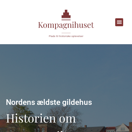
FORSIDE
BOOKING
FAQ MM.
OM OS
KONTAKT
Nordens ældste gildehus
Historien om