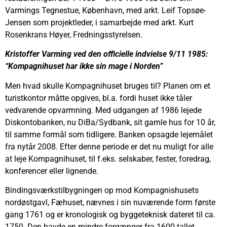
Varmings Tegnestue, København, med arkt. Leif Topsøe-
Jensen som projektleder, i samarbejde med arkt. Kurt
Rosenkrans Høyer, Fredningsstyrelsen.
Kristoffer Varming ved den officielle indvielse 9/11 1985:
“Kompagnihuset har ikke sin mage i Norden”
Men hvad skulle Kompagnihuset bruges til? Planen om et
turistkontor måtte opgives, bl.a. fordi huset ikke tåler
vedvarende opvarmning. Med udgangen af 1986 lejede
Diskontobanken, nu DiBa/Sydbank, sit gamle hus for 10 år,
til samme formål som tidligere. Banken opsagde lejemålet
fra nytår 2008. Efter denne periode er det nu muligt for alle
at leje Kompagnihuset, til f.eks. selskaber, fester, foredrag,
konferencer eller lignende.
Bindingsværkstilbygningen op mod Kompagnishusets
nordøstgavl, Fæhuset, nævnes i sin nuværende form første
gang 1761 og er kronologisk og byggeteknisk dateret til ca.
1750. Den havde en mindre forgænger fra 1600-tallet.