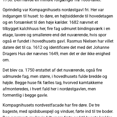
Oprindelig var Kompagnihusets nordøstgavl fri. Her var
indgangen til huset: to døre, en højtsiddende til hovedetagen
og en forsænket til den høje kælder. 1682 nævnet et
tilbygget kalchhuus her, fire fag udmuret bindingsværk i en
etage, lavere og smallerere end det nuværende, hvis spor
også er fundet i hovedhusets gavl. Rasmus Nielsen har villet
datere det til ca. 1612 og identificere det med det Johanne
Dragers Hus der nævnes 1649, men det er der ikke enighed
om.
Det blev ca. 1750 erstattet af det nuværende, også fire
udmurede fag, men større, i hovedhusets fulde bredde og
højde. Begge huse fik fælles tag, hvorved kamtakkerne
afmonteredes, i hvert fald her i nordøstgavlen, men
formentlig i begge gavle.
Kompagnihusets nordvestfacade har fire døre. De tre
bageste, med spidsbuespejl og vinduer, førte ind til tre boder.