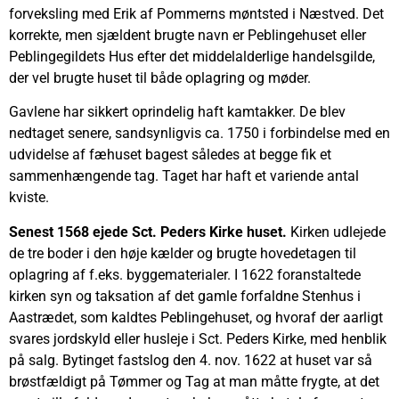
forveksling med Erik af Pommerns møntsted i Næstved. Det
korrekte, men sjældent brugte navn er Peblingehuset eller
Peblingegildets Hus efter det middelalderlige handelsgilde,
der vel brugte huset til både oplagring og møder.
Gavlene har sikkert oprindelig haft kamtakker. De blev
nedtaget senere, sandsynligvis ca. 1750 i forbindelse med en
udvidelse af fæhuset bagest således at begge fik et
sammenhængende tag. Taget har haft et variende antal
kviste.
Senest 1568 ejede Sct. Peders Kirke huset.
Kirken udlejede
de tre boder i den høje kælder og brugte hovedetagen til
oplagring af f.eks. byggematerialer. I 1622 foranstaltede
kirken syn og taksation af det gamle forfaldne Stenhus i
Aastrædet, som kaldtes Peblingehuset, og hvoraf der aarligt
svares jordskyld eller husleje i Sct. Peders Kirke, med henblik
på salg. Bytinget fastslog den 4. nov. 1622 at huset var så
brøstfældigt på Tømmer og Tag at man måtte frygte, at det