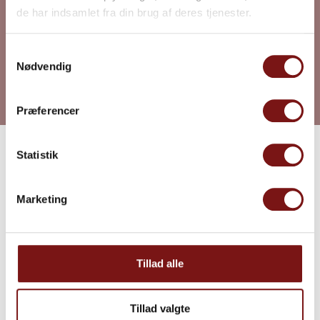
Læs mere
de har indsamlet fra din brug af deres tjenester.
Samtykkevalg
Nødvendig
Præferencer
Statistik
Erhverv
Marketing
Tillad alle
Tillad valgte