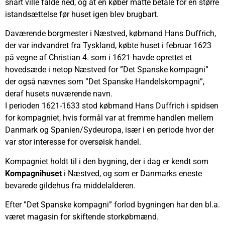
snart ville falde ned, og at en køber måtte betale for en større
istandsættelse før huset igen blev brugbart.
Daværende borgmester i Næstved, købmand Hans Duffrich,
der var indvandret fra Tyskland, købte huset i februar 1623
på vegne af Christian 4. som i 1621 havde oprettet et
hovedsæde i netop Næstved for ”Det Spanske kompagni”
der også nævnes som ”Det Spanske Handelskompagni”,
deraf husets nuværende navn.
I perioden 1621-1633 stod købmand Hans Duffrich i spidsen
for kompagniet, hvis formål var at fremme handlen mellem
Danmark og Spanien/Sydeuropa, især i en periode hvor der
var stor interesse for oversøisk handel.
Kompagniet holdt til i den bygning, der i dag er kendt som
Kompagnihuset
i Næstved, og som er Danmarks eneste
bevarede gildehus fra middelalderen.
Efter ”Det Spanske kompagni” forlod bygningen har den bl.a.
været magasin for skiftende storkøbmænd.