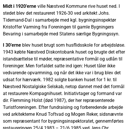
Midt i 1920’erne
ville Næstved Kommune rive huset ned. I
stedet blev det restaureret 1926-30 ved arkitekt Johs.
Tidemand-Dal i samarbejde med kgl. bygningsinspektør
Kristoffer Varming fra Foreningen til gamle Bygningers
Bevaring i samarbejde med Statens særlige Bygningssyn.
I 30’erne
blev huset brugt som husflidsskole for arbejdsløse.
1943 købte Næstved Diskontobank huset og brugte det efter
istandsættelse til møder, repræsentative formål og udlån til
foreninger. Men forfaldet satte ind igen: Huset tåler ikke
vedvarende opvarmning, og når det ikke var i brug blev det
udsat for hærværk. 1982 solgte banken huset for 1 kr. til
Næstved Nostalgiske Selskab, netop dannet med det formål
at restaurere Kompagnihuset. Initiativtager og formand var
dir. Flemming Holst (død 1987), der her repræsenterede
Turistforeningen. Efter fundraising og forberedende arbejde
ved arkitekterne Knud Toftvad og Mogen Reker, sidsnævnte
som repræsentant for bygningsinspektoratet, gennemførtes
restaureringen 25/4 1983 – 21/6 1985 ved Jens Chr.